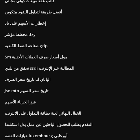
قالب عقد مبيعات دولي مجاني
أفضل طريقة لتداول النقود بيتكوين
إخطارات الأسهم على باد
مخطط مؤشر dxy
صناعة النفط الكندية gdp
Sm مول أسعار صرف العملات الأجنبية
تحقق من بلدي ssdi المطالبة عبر الإنترنت
اليابان لنا تاريخ سعر الصرف
Jse mtn تاريخ سعر السهم
فرز الحرباء الأسهم
الخيال النهائي لعبة بطاقة التداول على الانترنت
التقدم بطلب للحصول الباحثين عن عمل بدل اسكتلندا
حيازات الفضة luxembourg أبو ظبي