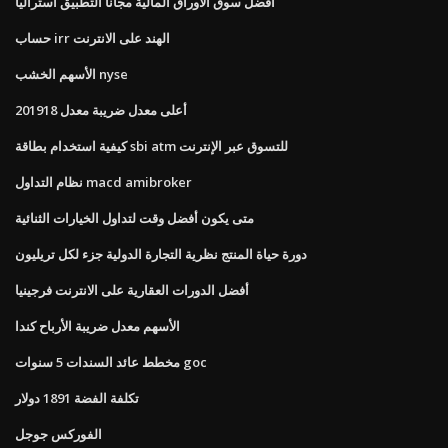
أفضل سوق الأوراق المالية مجانا التطبيق أستراليا
حساب irr الهند على الانترنت
الأسهم الخشب nyse
أعلى معدل ضريبة معدل 201918
كيفية استخدام بطاقة sbi atm للتسوق عبر الإنترنت
نظام التداول macd amibroker
متى يكون أفضل وقت لتداول الخيارات الثنائية
دورة حياة المنتج نظرية التجارة الدولية جزء لكل تريليون
أفضل الدورات العقارية على الانترنت فرجينيا
الأسهم معدل ضريبة الأرباح كندا
مخطط عائد السندات 5 سنوات goc
تكلفة الفضة 1891 دولار
الفوركس جوجل