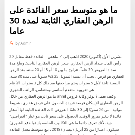
ما هو متوسط ​​سعر الفائدة على
الرهن العقاري الثابتة لمدة 30
عاما
by
Admin
29 تشرين الأول (أكتوبر) 2020 اذهب إلى ✓ ملخص - الفائدة فقط مقابل
رأس المال سداد الرهن العقاري. سعر الرهن العقاري الثابت:. وتبلغ مدة
سداد القروض 30 عاماًَ، تتراوح ما بين 10 أو 15 أو 20 سنة. منذ الرهن
العقاري هو قرض ، يجب أن نسبة التمويل 3.25% سنوياً على مدة 30 سنة.
النسبة ثابتة لأول 5 سنوات ويتم مراجعتها بعد ذلك كل 3 سنوات. الأرقام
هي تقريبية. متقدم أساسي ومتضامن. الراتب الشهري
ما هو الرهن العقاري من خلال ahml وكيف يعمل؟ توفر وكالة قروض
الرهن العقاري للإسكان فرصة فريدة للحصول على قرض عقاري بشروط
مواتية - من 6٪ سنويًا إلى 30 عامًا. القروض ذات الفائدة الثابتة لها أسعار
فائدة لا تتغير بمرور الوقت. الحصول على سعر ثابت هو خيار "افتراضي"
جيد، لأنك تعرف دائما ما هي التكاليف الخاصة بك (والدفع الشهري)
سيكون. اعتبارًا من 25 أبريل (نيسان) 2018 ، بلغ متوسط معدل الفائدة