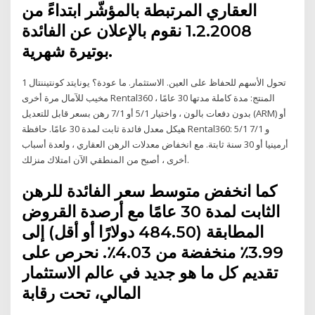
العقاري المرتبطة بالمؤشّر ابتداءً من
1.2.2008 نقوم بالإعلان عن الفائدة
بوتيرة شهرية.
1 تحول الأسهم للحفاظ على العين. الاستثمار. ما عودة؟ يونايتد كونتيننتال
مخيب للآمال مرة أخرى Rental360 المنتج: مدة كاملة مدتها 30 عامًا ،
بدون دفعات بالون ، واختيار 5/1 أو 7/1 رهن بسعر قابل للتعديل (ARM) أو
هيكل معدل فائدة ثابت لمدة 30 عامًا. حافظة Rental360: 5/1 و 7/1
أرمينيا أو 30 سنة ثابتة. مع انخفاض معدلات الرهن العقاري ، ولعدة أسباب
أخرى ، أصبح من المنطقي الآن امتلاك منزلك.
كما انخفض متوسط سعر الفائدة للرهن
الثابت لمدة 30 عامًا مع أرصدة القروض
المطابقة (484.50 دولارًا أو أقل) إلى
3.99٪ منخفضة من 4.03٪. نحرص على
تقديم كل ما هو جديد في عالم الاستثمار
المالي، تحت رقابة