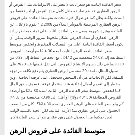
سعر الفائدة الثابت هو سعر ثابت لا يتغيرعلى الالتزامات، مثل القرض أو
الرهن العقاري. قد يتم تطبيقه خلال كامل مدة القرض أو لجزء فقط من
المدة، ولكنه يظل كما هو طوال فترة محددة. متوسط الفائدة على قروض
الرهن العقاري المرتبطة بالمؤشّر ابتداءً من 1.2.2008 نقوم بالإعلان عن
الفائدة بوتيرة شهرية. يعمل سعر الفائدة الثابت على تجنب مخاطر زيادة
الرهن العقاري أو سداد القرض بشكل ملحوظ بمرور الوقت. يمكن أن
تكون أسعار الفائدة الثابتة أعلى من المعدلات المتغيرة. وانخفض متوسط
سعر الفائدة للعقد للرهن الثابت لمدة 30 عامًا مع أرصدة القروض
المطابقة إلى 4.08٪ منخفضة من 4.12٪ ، مع انخفاض النقاط إلى 0.33 من
0.38 (بما في ذلك رسوم الإنشاء) للقروض التي تقل قيمتها عن 20%. على
سبيل المثال ، لمدة 20 سنة من الرهن العقاري يتم دفع تكلفة مزدوجة
للشقة. لكن الإيجابيات هي أن الشخص سيحصل على غرفته الخاصة ، ولن
يضطر إلى تقديم أموال إضافية عند استئجار غرفة - فسوف ينفق المال
كما انخفض متوسط سعر الفائدة للرهن الثابت لمدة 30 عامًا مع أرصدة
القروض المطابقة (484.50 دولارًا أو أقل) إلى 3.99٪ منخفضة من 4.03٪.
كم يبلغ سعر الفائدة على الرهن العقاري لمدة 30 عامًا؟ - كان من الصعب
الحصول على قرض عقاري منذ الأزمة المالية، لكن الجيد بالنسبة لأولئك
الذين تمكنوا من الحصول على رهن عقاري هو أن سعر الفائدة كان
متوسط الفائدة على قروض الرهن