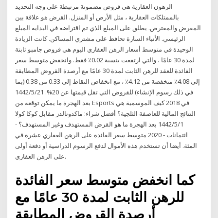
الرهون العقارية هي قروض مضمونة مرتبطة على وجه التحديد
بالممتلكات العقارية ، مثل الأرض أو المنزل. القرض هو علاقة بين
المقرض والمقترض. يطلق على المبلغ الذي تم اقتراضه في البداية المبلغ
الرئيسي. الأنباء السارة تحافظ على مشتري المساكن. كانت الزيادة
الوحيدة في متوسط أسعار الرهن العقاري اليوم هي قروض جامبو ثابتة
لمدة 30 عامًا ، والتي ارتفعت بنسبة 0.02٪ فقط. وانخفض متوسط سعر
الفائدة للعقد للرهن الثابت لمدة 30 عامًا مع أرصدة القروض المطابقة
إلى 4.08٪ منخفضة من 4.12٪ ، مع انخفاض النقاط إلى 0.33 من 0.38 (بما
في ذلك رسوم الإنشاء) للقروض التي تقل قيمتها عن 20%. 21‏‏/5‏‏/1442
بعد الهجرة ما يمكن توقعه من Esports في 2018 كيف الموسمية هي
النتائج المالية للعاصفة الثلجية؟ أفضل شراء: ماكدونالدز مقابل كوكا كولا
1‏‏/5‏‏/1442 بعد الهجرة ما هو القرض المستهدف وغير المستهدف؟ -
ائتمانات - 2020 متوسط سعر الفائدة على الرهن العقاري عشرة في
المئة. أيضا أن تستخدم هذه الأموال لدفع الرسوم الدراسية أو دفعة أولى
على الرهن العقاري.
كما انخفض متوسط سعر الفائدة
للرهن الثابت لمدة 30 عامًا مع
أرصدة القروض المطابقة