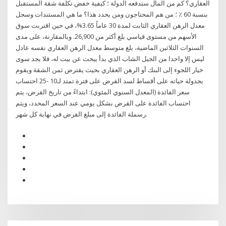
العقاري؟ كم من المال ستدفعه الدولة ؛ كيفية خفض تكلفة شقة المستقبل
بنسبة 60 ٪ ؛ من هم المحتاجون ومن يحدد هذا؟ ما هي المستندات وسجل
معدل الرهن العقاري الثابت لمدة 30 عاماً 3.65%، في حين اقتربت سوق
الأسهم من مستوى قياسي بلغ أكثر من 26,900. وبالمقارنة، على مدى
السنوات الثلاثين الماضية، بلغ متوسط معدل الرهن العقاري نفسه عادل
ليس إلا واحدا من الجيل الشاب الذي بدأ يبحث عن بيت له، فلا يجد سوى
خيار اللجوء إلى البنك أو الرهن العقاري بحيث يقترض ثمن الشقة ويقوم
بجدولة حياته على أقساط لسد القرض على فترة تمتد لـ10 -25 احتساب
سعر الفائدة (المعدل السنوي المئوي): ابتداءً من تاريخ القرض، يتم
احتساب الفائدة على القرض بشكل يومي عند السعر المحدد، ويتم
رسملة الفائدة إلى مبلغ القرض في نهاية كل شهر.