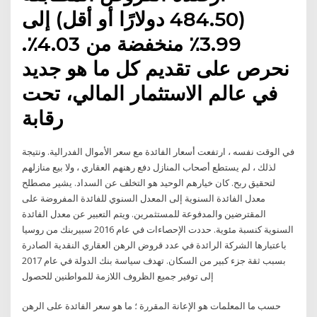
(484.50 دولارًا أو أقل) إلى
3.99٪ منخفضة من 4.03٪.
نحرص على تقديم كل ما هو جديد
في عالم الاستثمار المالي، تحت
رقابة
في الوقت نفسه ، ارتفعت أسعار الفائدة مع سعر الأموال الفدرالية. ونتيجة
لذلك ، لم يستطع أصحاب المنازل دفع رهنهم العقاري ، ولا بيع منازلهم
لتحقيق ربح. كان خيارهم الوحيد هو التخلف عن السداد. يشير مصطلح
معدل الفائدة السنوية إلى المعدل السنوي للفائدة المفروضة على
المقترضين والمدفوعة للمستثمرين. ويتم التعبير عن معدل الفائدة
السنوية كنسبة مئوية. حددت الإحصاءات في عام 2016 سبيربنك من روسيا
باعتبارها الشركة الرائدة في عدد قروض الرهن العقاري النقدية الصادرة
بسبب ثقة جزء كبير من السكان. تهدف سياسة بنك الدولة في عام 2017
إلى توفير جميع الظروف اللازمة للمواطنين للحصول
حسب ما المعلمات هو الإعانة المقررة ؛ ما هو سعر الفائدة على الرهن