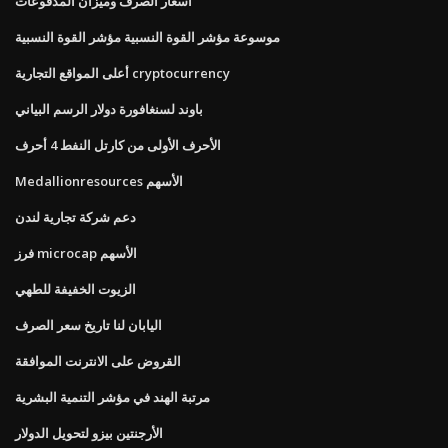
أسعار الصرف وميزان المدفوعات
موسوعة مؤشر القوة النسبية مؤشر القوة النسبية
أعلى المواقع التجارية cryptocurrency
باوند لسنغافورة دولار الرسم البياني
الأحرف الأولى من كارتل النفط 4 أحرف
Medallionresources الأسهم
دعم شركة تجارية لندن
فرز microcap الأسهم
الزيوت الخفيفة للطهي
اليابان لنا تاريخ سعر الصرف
القروض على الانترنت الموافقة
مرتبة الهند في مؤشر التنمية البشرية
الأرجنتين بيزو لتحويل الدولار