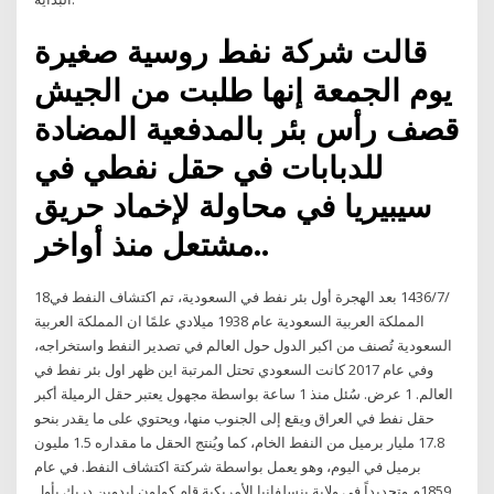
قالت شركة نفط روسية صغيرة
يوم الجمعة إنها طلبت من الجيش
قصف رأس بئر بالمدفعية المضادة
للدبابات في حقل نفطي في
سيبيريا في محاولة لإخماد حريق
مشتعل منذ أواخر..
18‏‏/7‏‏/1436 بعد الهجرة أول بئر نفط في السعودية، تم اكتشاف النفط في
المملكة العربية السعودية عام 1938 ميلادي علمًا ان المملكة العربية
السعودية تُصنف من اكبر الدول حول العالم في تصدير النفط واستخراجه،
وفي عام 2017 كانت السعودي تحتل المرتبة اين ظهر اول بئر نفط في
العالم. 1 عرض. سُئل منذ 1 ساعة بواسطة مجهول يعتبر حقل الرميلة أكبر
حقل نفط في العراق ويقع إلى الجنوب منها، ويحتوي على ما يقدر بنحو
17.8 مليار برميل من النفط الخام، كما ويُنتج الحقل ما مقداره 1.5 مليون
برميل في اليوم، وهو يعمل بواسطة شركتة اكتشاف النفط. في عام
1859م وتحديداً في ولاية بنسلفانيا الأمريكية قام كولون إيدوين دريك بأول