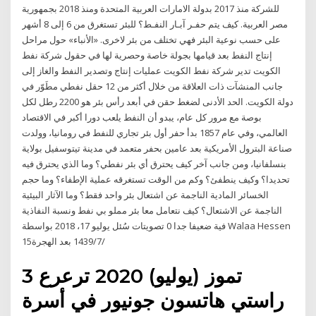
للشركة منذ 2017 بدولة الامارات العربية المتحدة ومنذ 2018 بجمهورية
مصر العربية. كيف يتم حفـر آبـار النفـط؟ للبئر تستغرق من 6 إلى 8 أشهر
على حسب نوعية البئر فهي تختلف من بئر لاخرى. «الأنباء» حول مراحل
إنتاج النفط بعد قيامها بجولة خاصة وحصرية لها في حقول شركة نفط
الكويت تدير شركة نفط الكويت عمليات إنتاج وتصدير النفط والغاز إلى
جانب المنشآت ذات العلاقة من خلال أكثر من 12 حقل نفطي مطَوّر في
دولة الكويت. الحد الأدنى لضغط حقن في أبعد رأس بئر هو 2200 رطل لكل
بوصة مع مرور كل عام، يبدو أن النفط يلعب دورا أكبر في الاقتصاد
العالمي، وفي عام 1857 بدأ حفر أول بئر تجاري للنفط في رومانيا، وولدت
صناعة البترول الأمريكية بعد عامين بحفر متعمد في مدينة تيتوسفيل بولاية
بنسلفانيا، ومن جانب آخر كيف يحترق أي بئر نفطي؟ وما الذي يحترق فيه
تحديدا؟ وكيف ينطفئ؟ وكم من الوقت تستغرقه عملية الإطفاء؟ وما حجم
الخسائر المادية الناجمة عن اشتعال بئر واحد فقط؟ وما الآثار البيئية
الناجمة عن الاشتعال؟ كيف نتعامل معا بئر مملو بي نفط ونسبة النفاذية
فية ضعيفا جدا 0 تصويتات سُئل يوليو 17، 2018 بواسطة Walaa Hessen
15‏‏/7‏‏/1439 بعد الهجرة
3 تموز (يوليو) 2020 ترعرع
راستي هاتسون جونيور في أسرة