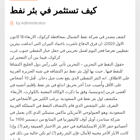
كيف تستثمر في بئر نفط
by
Administrator
كشف مصدر في شركة نفط الشمال بمحافطة كركوك، الاربعاء (9 كانون
الاول 2020)، ان فرق الدفاع باشرت باخماد النيران التي اندلعت ببئرين
نفطيين تعرضا فجر اليوم لعمل تخريبي في حقل خباز النفطي جنوب غرب
كركوك، فيما بين أن التفجير لن
حقول النفط في البحرين – البحرين تأتي على رأس دول الخليج اكتشافا
للنفط فيها , حيث بها أول بئر نفط تم اكتشافه في شبه الجزيرة العربية
على الاطلاق . انه البئر النفطي الذي يقع تحت جبل دخان . قُتل 10 أشخاص
على الأقل وأُصيب عددٌ آخر بحريق اندلع في بئر نفط بإقليم آتشيه في
أقصى غربي إندونيسيا، وفق ما ذكرت الوكالة المعنية بالكوارث، الأربعاء.
مكتشف اول بئر نفط في السعودية. يرغب الكثير من الأشخاص في
التعرف على الشخص الذي قام باكتشاف النفط في المملكة العربية
السعودية، وهو الجيولوجي الأمريكي ماكس ستينكي الذي كان يعمل في
شركة ستاندرد أويل أوف كاليفورنيا في السابع من ديسمبر 1936 بدأ
أخصائيو حفر الآبار الاستكشافية في حفر بئر الاختبار العميقة رقم (7). وإذا
كانت الآبار الأخر مخيبة للأمال، فإن البئر رقم (7) لم تكن خالية من ذلك في
البداية.