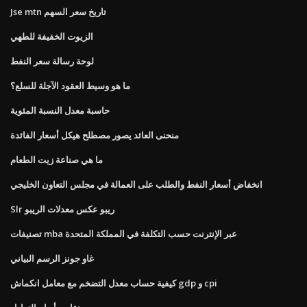
Jse mtn تاريخ سعر السهم
الزيوت الخفيفة للطهي
لوحة رسالة سعر النفط
ما هو وسيط العقود الآجلة للسلع؟
حاسبة معدل النسبة المئوية
منحنى العائد يصور مصطلح هيكل أسعار الفائدة
ما هي صناعة زيت الطعام
انخفاض أسعار النفط والطلب على العمالة في مجلس التعاون الخليجي
Slr ريبو عكس معدلات الريبو
تصنيفات mba عبر الإنترنت حسب التكلفة في المملكة المتحدة
غاو جونز الرسم البياني
كيفية حساب معدل التضخم مع معامل انكماش gdp و cpi