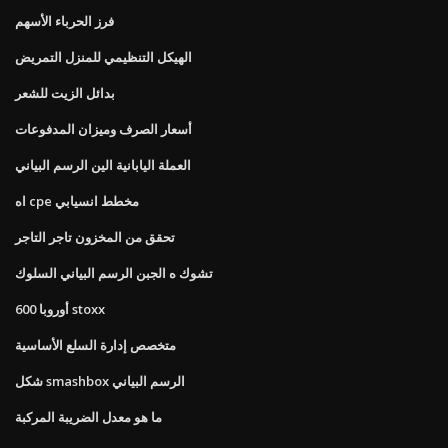
فرز الحرباء الأسهم
الهيكل التنظيمي للمنزل التمريض
بدائل الزيت للشعر
أسعار الصرف وميزان المدفوعات
العملة اليابانية الين الرسم البياني
اه cpe مخطط انسيابي
تحقق من المخزون تاجر التاجر
تشوك ه الجبن الرسم البياني السلوك
أوروبا 600 stoxx
متخصص إدارة السلع الأساسية
شكل smashbox الرسم البياني
ما هو معدل الضريبة المركبة