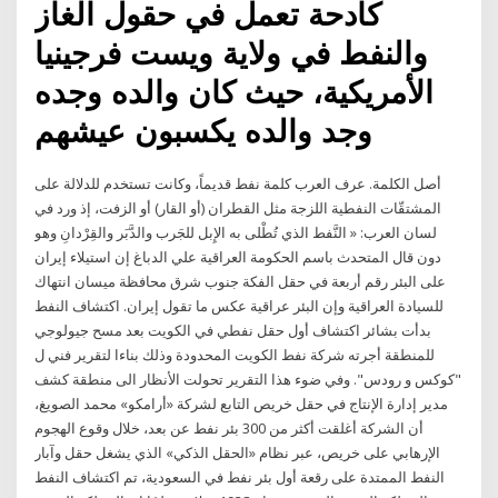
كادحة تعمل في حقول الغاز
والنفط في ولاية ويست فرجينيا
الأمريكية، حيث كان والده وجده
وجد والده يكسبون عيشهم
أصل الكلمة. عرف العرب كلمة نفط قديماً، وكانت تستخدم للدلالة على
المشتقّات النفطية اللزجة مثل القطران (أو القار) أو الزفت، إذ ورد في
لسان العرب: « النَّفط الذي تُطْلى به الإِبل للجَرب والدَّبَر والقِرْدانِ وهو
دون قال المتحدث باسم الحكومة العراقية علي الدباغ إن استيلاء إيران
على البئر رقم أربعة في حقل الفكة جنوب شرق محافظة ميسان انتهاك
للسيادة العراقية وإن البئر عراقية عكس ما تقول إيران. اكتشاف النفط
بدأت بشائر اكتشاف أول حقل نفطي في الكويت بعد مسح جيولوجي
للمنطقة أجرته شركة نفط الكويت المحدودة وذلك بناءا لتقرير فني ل
"كوكس و رودس". وفي ضوء هذا التقرير تحولت الأنظار الى منطقة كشف
مدير إدارة الإنتاج في حقل خريص التابع لشركة «أرامكو» محمد الصويغ،
أن الشركة أغلقت أكثر من 300 بئر نفط عن بعد، خلال وقوع الهجوم
الإرهابي على خريص، عبر نظام «الحقل الذكي» الذي يشغل حقل وآبار
النفط الممتدة على رقعة أول بئر نفط في السعودية، تم اكتشاف النفط