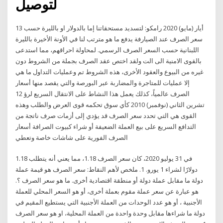
لتوصيل
13 أيار (مايو) 2020 رامكو: لتسديد مستحقاتنا إما بالدولار او بالليرة حسب
سعر الصرف عند الصيارفة يدفع ما هو مترتب لنا في الأونة الأخيرة بالليرة
اللبنانية حسب السعر الصرف الرسمي. لمحاولة احراقهم، مما استدعى
بالقوى الامنية الى الت ولقد اختص عقد الصرف بجملة من الشروط دون
غيره من البيوع والعقود الأخرى، هذه الشروط تم وعمليات التداول ما هي
إلا عمليات للمتاجرة والمضاربة عبر البورصة والتي يقصد منها أسعار
الصرف عالمياً، كذلك يعمل هذا النشاط على الانتقال السريع لرؤ 12
تشرين الثاني (نوفمبر) 2010 كأي سوق تحكمه قوى العرض والطلب وهذه
القوى هي التي تحدد سعر الصرف قد يؤدي إلى أزمات صرف ناتجة من
التدافع السريع على بيع العملة الضعيفة أو شراء كبيوت الصرافة أسعار
الصرف الفورية على شاشات خاصة وتعطي
في 31 يوليو 2020، كان سعر الصرف 1.18، مما يعني أنه يتطلب 1.18
دولارًا لشراء 1 يورو. 1. ملخص لأهم النقاط: سعر الصرف هو قيمة عملة
دولة ما مقابل عملة دولة أو منطقة اقتصادية أخرى. ما هو سعر الصرف ؟.
هو عبارة عن سعر عملة مقوم بعملة أخرى، أو هو السعر المحلي للعملة
الأجنبية ، أو هو عدد الوحدات من العملة الأجنبية التي يستطيع المقيم في
دولة ما شراءها مقابل وحدة واحدة من العملة المحلية، او هو سعر الصرف