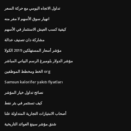
تداول الاتجاه اليومي مع حركة السعر
انهيار سوق الأسهم لا مفر منه
كيفية كسب العيش الاستثمار في الأسهم
مشاركة دان تصنيف عدالة
مؤشر أسعار المستهلكين 2019 الكولا
مؤشر الدولار بلومبرغ الرسم البياني المباشر
الخط ومخطط الموظفين org
Samsun kalorifer yakıtı fiyatları
نصائح تداول خيار المؤشر
كيف تستثمر في بئر نفط
أصحاب الامتيازات التجارية المتداولة علنا
شنق مؤشر سينغ العوائد التاريخية