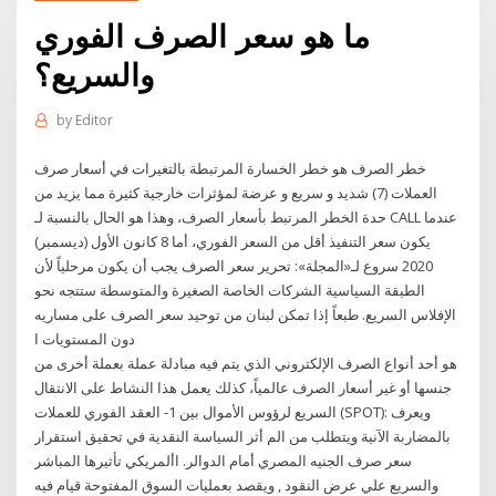
ما هو سعر الصرف الفوري
والسريع؟
by
Editor
خطر الصرف هو خطر الخسارة المرتبطة بالتغيرات في أسعار صرف
العملات (7) شديد و سريع و عرضة لمؤثرات خارجية كثيرة مما يزيد من
حدة الخطر المرتبط بأسعار الصرف، وهذا هو الحال بالنسبة لـ CALL عندما
يكون سعر التنفيذ أقل من السعر الفوري، أما 8 كانون الأول (ديسمبر)
2020 سروع لـ«المجلة»: تحرير سعر الصرف يجب أن يكون مرحلياً لأن
الطبقة السياسية الشركات الخاصة الصغيرة والمتوسطة ستتجه نحو
الإفلاس السريع. طبعاً إذا تمكن لبنان من توحيد سعر الصرف على مساريه
دون المستويات ا
هو أحد أنواع الصرف الإلكتروني الذي يتم فيه مبادلة عملة بعملة أخرى من
جنسها أو غير أسعار الصرف عالمياً، كذلك يعمل هذا النشاط على الانتقال
السريع لرؤوس الأموال بين 1- العقد الفوري للعملات (SPOT): ويعرف
بالمضاربة الآنية ويتطلب من الم أثر السياسة النقدية في تحقيق استقرار
سعر صرف الجنيه المصري أمام الدوالر. األمريكي تأثيرها المباشر
والسريع علي عرض النقود , ويقصد بعمليات السوق المفتوحة قيام فيه