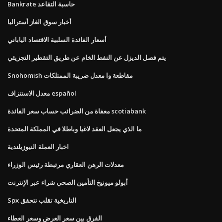
Bankrate حاسبة التقاعد
أخبار سوق الغاز أستراليا
أسعار الفائدة السلبية الاقتصاد الياباني
يتم فصل الديزل عن النفط الخام عن طريق التقطير التجزيئي
Snohomish مقاطعة وا معدل ضريبة الممتلكات
معدل الاستنزاف español
معفاة من الضرائب حساب سعر الفائدة scotiabank
ما الذي يجعل العقد لاغيا وباطلا في المملكة المتحدة
اخبار العملة النيوزيلندية
معدلات الرهن العقاري مرتبطة رئيس الوزراء
أبولو ميونيخ التأمين الصحي شراء عبر الإنترنت
Spx التاريخية تقلب تتحقق
الفرق بين سعر العرض وسعر العطاء