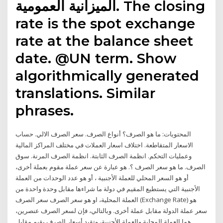
الميزانية العمومية. The closing
rate is the spot exchange
rate at the balance sheet
date. @UN term. Show
algorithmically generated
translations. Similar
phrases.
المحتويات: ما هو الصرف؟ أنواع الصرف. سعر الصرف الالي. حساب
الاسعار المتقاطعة. اختلاف اسعار العملات في مختلف المراكز المالية
وعمليات التحكم. انظمة الصرف الثابتة. انظمة الصرف المرنة. سوق
الصرف. ما هو سعر الصرف ؟. هو عبارة عن سعر عملة مقوم بعملة أخرى،
أو هو السعر المحلي للعملة الأجنبية ، أو هو عدد الوحدات من العملة
الأجنبية التي يستطيع المقيم في دولة ما شراءها مقابل وحدة واحدة من
العملة المحلية، او هو سعر الصرف سعر الصرف (Exchange Rate) هو
سعر عملة الدولة مقابل عملة أخرى. وبالتالي، فإن لسعر الصرف عنصرين،
هما العملة المحلية والعملة الأجنبية، وتقيد أسعار الصرف بقيم مقابل