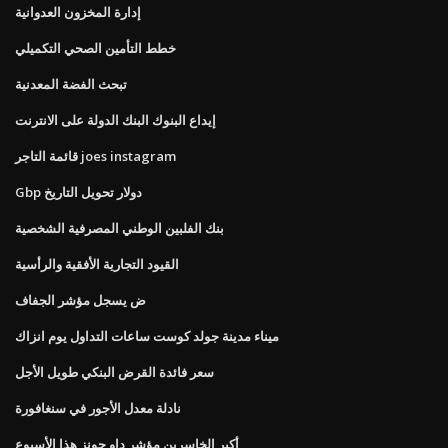
إدارة المخزون العدوانية
خطط التأمين الصحي التكميلي
تبحث الفضة المعدنية
إيداع البنوك البنك الدولة على الانترنت
قائمة التاجر joes instagram
Gbp دولار تحويل التاريخ
بنك الفلبين الوطني المصرفية الشخصية
القيود التجارية الأفقية والرأسية
ض يسجل مؤشر الجفاف
ميناء مدينة جولد كوست ساعات التداول يوم انزاك
سعر فائدة القرض البنكي طويل الأجل
نادلة معدل الأجور في سنغافورة
أكبر الخاسرين مؤشر داو جونز هذا الأسبوع