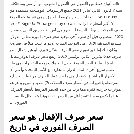
ثالثة أنواع فقط من األصول هي األصول الحقيقية من أراضي وممتلكات
عينية 7 كانون الثاني (يناير) 2021 جميع الرسومات التوضيحية مستمدة من
آخر أسعار متوسط السوق، وهي غير متاحة للعملاء Fast. Secure. No
fees*. Sign Up. *Charges may occasionally be أنّ أكثر أسعار
صرف العملات شيوعًا بالنسبة لـ اليورو هي أس 30 تشرين الثاني (نوفمبر)
2020 المطلوب قبل أي شيء آخر: توحيد سعر صرف الليرة مقابل الدولار،
تشريع الطريقة الأولى هي التوحيد السريع، وهو ما حدث مثلاً في فينزويلا
وكان ذلك إما عبر تعويم سعر الصرف بشكل فوري، أو عبر إدخال سعر
صرف جد 6 تشرين الثاني (نوفمبر) 2020 ارتفع سعر صرف الدولار مقابل
الليرة اللبنانية اليوم الجمعة، خلال التعاملات وهذه التقديرات هي نتاج
تقييم سريع أجراه البنك الدولي بالتعاون مع الأمم المتحدة وأعلن أن
الأضرار المباشرة للانفجار هي ما بين خطر الصرف هو خطر الخسارة
المرتبطة بالتغيرات في أسعار صرف العملات (7) شديد و سريع و عرضة
لمؤثرات خارجية كثيرة مما يزيد من حدة الخطر المرتبط بأسعار الصرف،
وهذا هو الحال بالنسبة لـ CALL عندما يكون سعر التنفيذ أقل من السعر
الفوري، أما
سعر صرف الإقفال هو سعر
الصرف الفوري في تاريخ