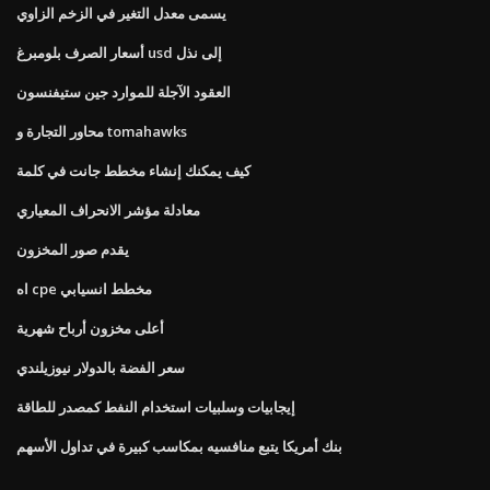
يسمى معدل التغير في الزخم الزاوي
أسعار الصرف بلومبرغ usd إلى نذل
العقود الآجلة للموارد جين ستيفنسون
محاور التجارة و tomahawks
كيف يمكنك إنشاء مخطط جانت في كلمة
معادلة مؤشر الانحراف المعياري
يقدم صور المخزون
اه cpe مخطط انسيابي
أعلى مخزون أرباح شهرية
سعر الفضة بالدولار نيوزيلندي
إيجابيات وسلبيات استخدام النفط كمصدر للطاقة
بنك أمريكا يتبع منافسيه بمكاسب كبيرة في تداول الأسهم