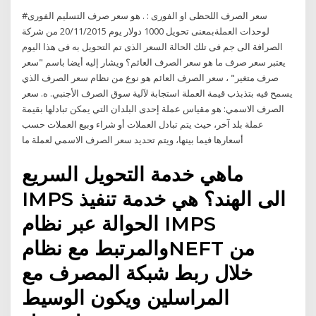
#سعر الصرف اللحظى او الفورى : . هو سعر صرف التسليم الفورى
لوحدات العملةبمعنى تحويل 1000 دولار يوم 20/11/2015 من شركة
الصرافة الى جم فى تلك الحالة السعر الذى تم التحويل به فى هذا اليوم
يعتبر سعر صرف ما هو سعر الصرف العائم؟ ويشار إليه أيضا باسم "سعر
صرف متغير" ، سعر الصرف العائم هو نوع من نظام سعر الصرف الذي
يسمح فيه بتذبذب قيمة العملة استجابة لآلية سوق الصرف الأجنبي. ه. سعر
الصرف الاسمي: هو مقياس عملة إحدى البلدان التي يمكن تبادلها بقيمة
عملة بلد آخر، حيث يتم تبادل العملات أو شراء وبيع العملات حسب
أسعارها فيما بينها، ويتم تحديد سعر الصرف الاسمي لعملة ما
ماهي خدمة التحويل السريع
IMPS الى الهند؟ هي خدمة تنفيذ
الحوالة عبر نظام IMPS
والمرتبط مع نظامNEFT من
خلال ربط شبكة المصرف مع
المراسلين ويكون الوسيط